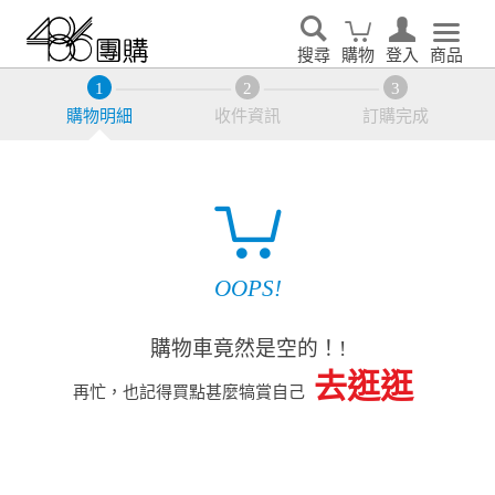
搜尋
購物
登入
商品
購物明細
收件資訊
訂購完成
OOPS!
購物車竟然是空的！!
去逛逛
再忙，也記得買點甚麼犒賞自己