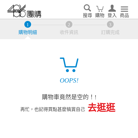
搜尋
購物
登入
商品
購物明細
收件資訊
訂購完成
OOPS!
購物車竟然是空的！!
去逛逛
再忙，也記得買點甚麼犒賞自己