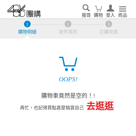
搜尋
購物
登入
商品
購物明細
收件資訊
訂購完成
OOPS!
購物車竟然是空的！!
去逛逛
再忙，也記得買點甚麼犒賞自己