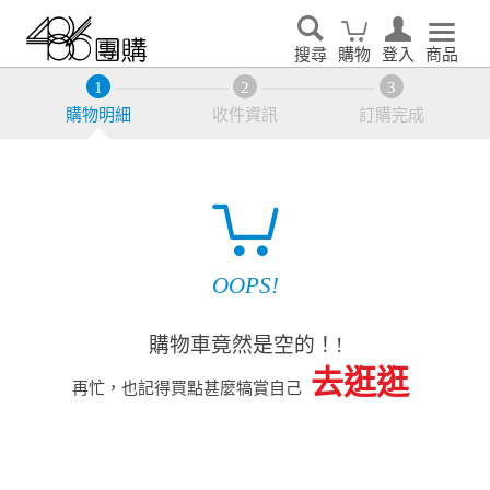
搜尋
購物
登入
商品
購物明細
收件資訊
訂購完成
OOPS!
購物車竟然是空的！!
去逛逛
再忙，也記得買點甚麼犒賞自己