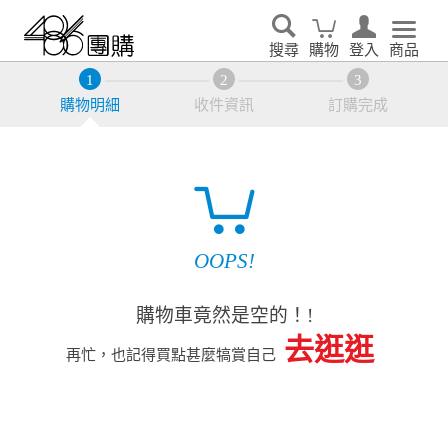
搜尋
購物
登入
商品
購物明細
收件資訊
訂購完成
OOPS!
購物車竟然是空的！!
去逛逛
再忙，也記得買點甚麼犒賞自己