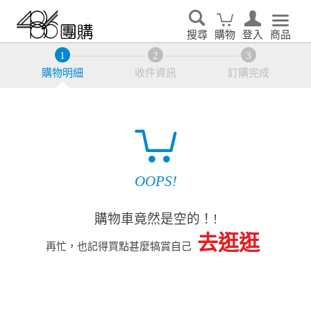
搜尋
購物
登入
商品
購物明細
收件資訊
訂購完成
OOPS!
購物車竟然是空的！!
去逛逛
再忙，也記得買點甚麼犒賞自己