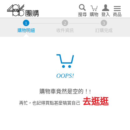
搜尋
購物
登入
商品
購物明細
收件資訊
訂購完成
OOPS!
購物車竟然是空的！!
去逛逛
再忙，也記得買點甚麼犒賞自己