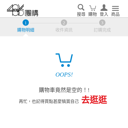
搜尋
購物
登入
商品
購物明細
收件資訊
訂購完成
OOPS!
購物車竟然是空的！!
去逛逛
再忙，也記得買點甚麼犒賞自己