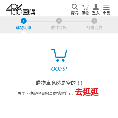
搜尋
購物
登入
商品
購物明細
收件資訊
訂購完成
OOPS!
購物車竟然是空的！!
去逛逛
再忙，也記得買點甚麼犒賞自己