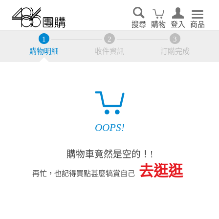
搜尋
購物
登入
商品
購物明細
收件資訊
訂購完成
OOPS!
購物車竟然是空的！!
去逛逛
再忙，也記得買點甚麼犒賞自己