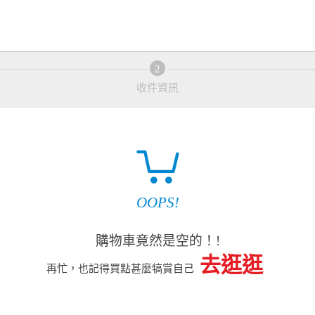
昭和
永日文創
康揚輔具
WON
收件資訊
Mistral 美寧
中央牌
蓓舒
MON
嬌
EL
韓國 Catchmop
日本 金鳥
日本 
OOPS!
KINCHO
Dainic
購物車竟然是空的！!
活館
Concern 康生健康
闔樂泰｜LEPAO
ikiik
去逛逛
館
樂寶｜GOLD
再忙，也記得買點甚麼犒賞自己
LIFE
Sunlus 三樂事｜
怪獸居家生活館
RONE