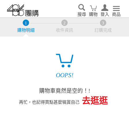
搜尋
購物
登入
商品
購物明細
收件資訊
訂購完成
OOPS!
購物車竟然是空的！!
去逛逛
再忙，也記得買點甚麼犒賞自己