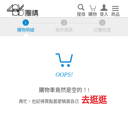
搜尋
購物
登入
商品
購物明細
收件資訊
訂購完成
OOPS!
購物車竟然是空的！!
去逛逛
再忙，也記得買點甚麼犒賞自己