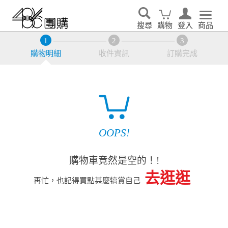
搜尋
購物
登入
商品
購物明細
收件資訊
訂購完成
OOPS!
購物車竟然是空的！!
去逛逛
再忙，也記得買點甚麼犒賞自己