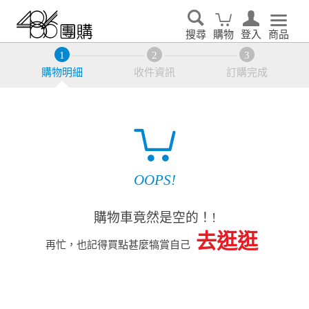
搜尋
購物
登入
商品
購物明細
收件資訊
訂購完成
OOPS!
購物車竟然是空的！!
去逛逛
再忙，也記得買點甚麼犒賞自己