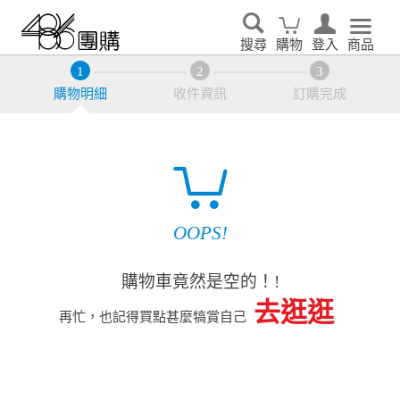
搜尋
購物
登入
商品
購物明細
收件資訊
訂購完成
OOPS!
購物車竟然是空的！!
去逛逛
再忙，也記得買點甚麼犒賞自己