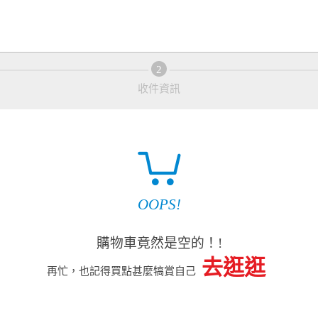
昭和
永日文創
康揚輔具
WON
收件資訊
Mistral 美寧
中央牌
蓓舒
MON
嬌
EL
韓國 Catchmop
日本 金鳥
日本 
OOPS!
KINCHO
Dainic
購物車竟然是空的！!
活館
Concern 康生健康
闔樂泰｜LEPAO
ikiik
去逛逛
館
樂寶｜GOLD
再忙，也記得買點甚麼犒賞自己
LIFE
Sunlus 三樂事｜
怪獸居家生活館
RONE