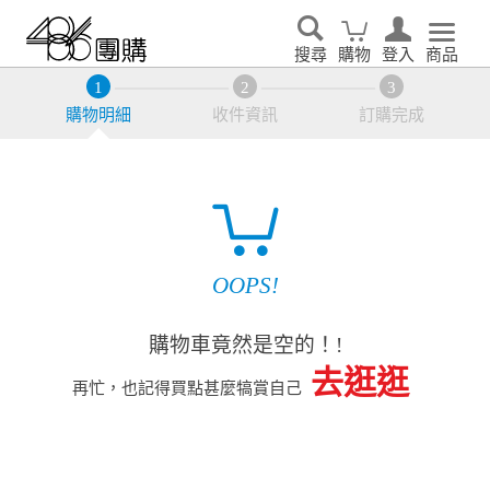
搜尋
購物
登入
商品
購物明細
收件資訊
訂購完成
OOPS!
購物車竟然是空的！!
去逛逛
再忙，也記得買點甚麼犒賞自己