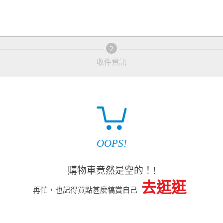
昭和
永日文創
康揚輔具
WON
收件資訊
Mistral 美寧
中央牌
蓓舒
MON
嬌
EL
韓國 Catchmop
日本 金鳥
日本 
OOPS!
KINCHO
Dainic
購物車竟然是空的！!
活館
Concern 康生健康
闔樂泰｜LEPAO
ikiik
去逛逛
館
樂寶｜GOLD
再忙，也記得買點甚麼犒賞自己
LIFE
Sunlus 三樂事｜
怪獸居家生活館
RONE