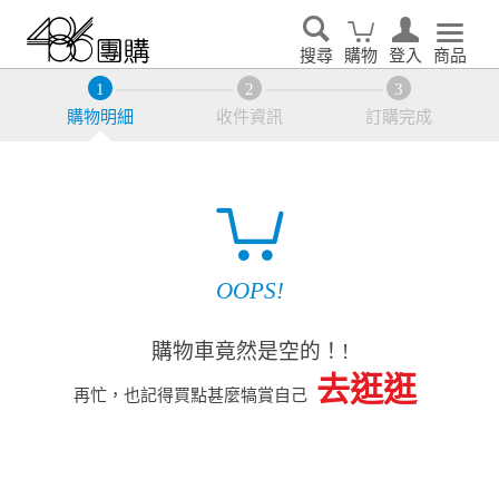
搜尋
購物
登入
商品
購物明細
收件資訊
訂購完成
OOPS!
購物車竟然是空的！!
去逛逛
再忙，也記得買點甚麼犒賞自己