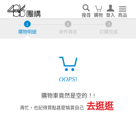
搜尋
購物
登入
商品
購物明細
收件資訊
訂購完成
OOPS!
購物車竟然是空的！!
去逛逛
再忙，也記得買點甚麼犒賞自己