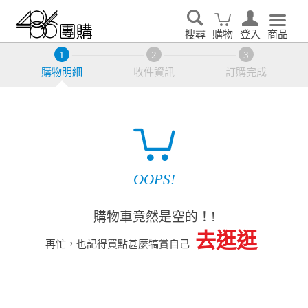
搜尋
購物
登入
商品
購物明細
收件資訊
訂購完成
OOPS!
購物車竟然是空的！!
去逛逛
再忙，也記得買點甚麼犒賞自己