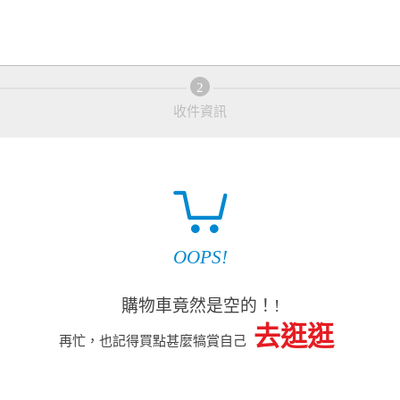
昭和
永日文創
康揚輔具
WON
收件資訊
Mistral 美寧
中央牌
蓓舒
MON
嬌
EL
韓國 Catchmop
日本 金鳥
日本 
OOPS!
KINCHO
Dainic
購物車竟然是空的！!
活館
Concern 康生健康
闔樂泰｜LEPAO
ikiik
去逛逛
館
樂寶｜GOLD
再忙，也記得買點甚麼犒賞自己
LIFE
Sunlus 三樂事｜
怪獸居家生活館
RONE