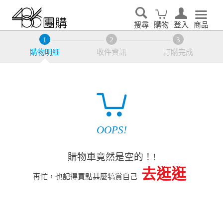
搜尋
購物
登入
商品
購物明細
收件資訊
訂購完成
OOPS!
購物車竟然是空的！!
去逛逛
再忙，也記得買點甚麼犒賞自己