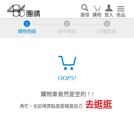
搜尋
購物
登入
商品
購物明細
收件資訊
訂購完成
OOPS!
購物車竟然是空的！!
去逛逛
再忙，也記得買點甚麼犒賞自己