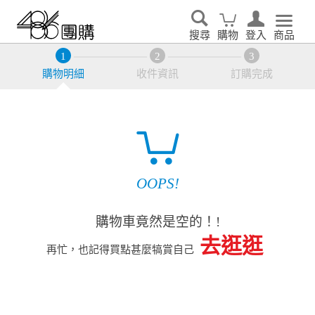
搜尋
購物
登入
商品
購物明細
收件資訊
訂購完成
OOPS!
購物車竟然是空的！!
去逛逛
再忙，也記得買點甚麼犒賞自己