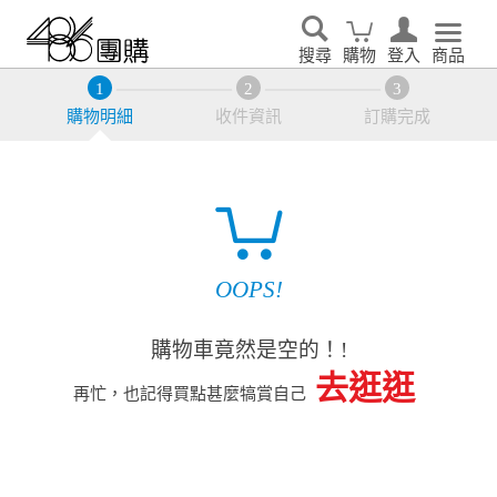
搜尋
購物
登入
商品
購物明細
收件資訊
訂購完成
OOPS!
購物車竟然是空的！!
去逛逛
再忙，也記得買點甚麼犒賞自己