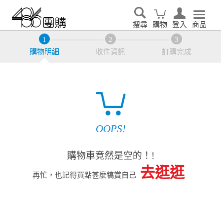
搜尋
購物
登入
商品
購物明細
收件資訊
訂購完成
OOPS!
購物車竟然是空的！!
去逛逛
再忙，也記得買點甚麼犒賞自己