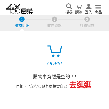
搜尋
購物
登入
商品
購物明細
收件資訊
訂購完成
OOPS!
購物車竟然是空的！!
去逛逛
再忙，也記得買點甚麼犒賞自己