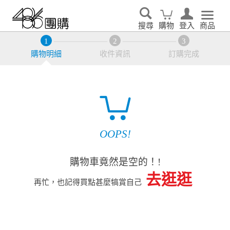
搜尋
購物
登入
商品
購物明細
收件資訊
訂購完成
OOPS!
購物車竟然是空的！!
去逛逛
再忙，也記得買點甚麼犒賞自己