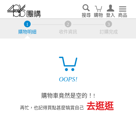
搜尋
購物
登入
商品
購物明細
收件資訊
訂購完成
OOPS!
購物車竟然是空的！!
去逛逛
再忙，也記得買點甚麼犒賞自己