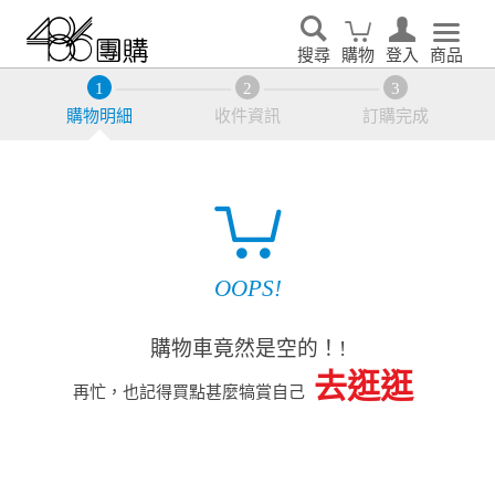
搜尋
購物
登入
商品
購物明細
收件資訊
訂購完成
OOPS!
購物車竟然是空的！!
去逛逛
再忙，也記得買點甚麼犒賞自己