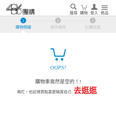
搜尋
購物
登入
商品
購物明細
收件資訊
訂購完成
OOPS!
購物車竟然是空的！!
去逛逛
再忙，也記得買點甚麼犒賞自己