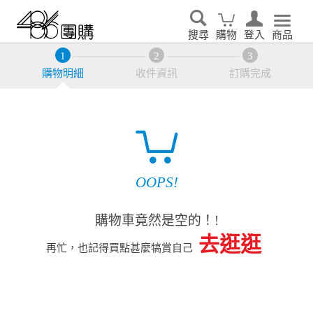
搜尋
購物
登入
商品
購物明細
收件資訊
訂購完成
OOPS!
購物車竟然是空的！!
去逛逛
再忙，也記得買點甚麼犒賞自己