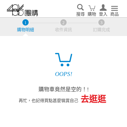
搜尋
購物
登入
商品
購物明細
收件資訊
訂購完成
OOPS!
購物車竟然是空的！!
去逛逛
再忙，也記得買點甚麼犒賞自己