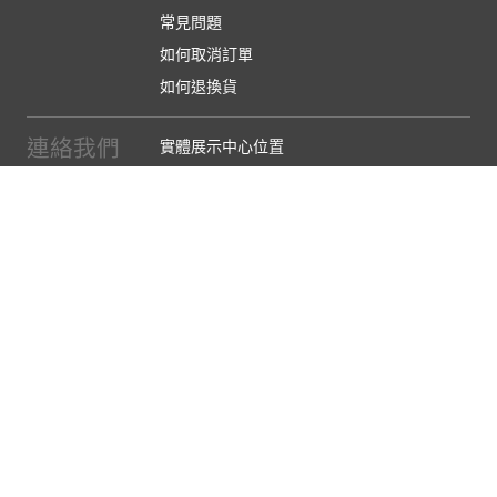
常見問題
如何取消訂單
如何退換貨
連絡我們
實體展示中心位置
實體購物服務條款
廠商提案
企業採購
訂閱486電子報
關於我們
關於486團購
媒體報導
486部落格
【營業人名稱:包昇股份有限公司】 【統一編號:53123157】