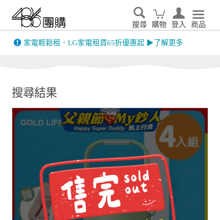
搜尋
購物
登入
商品
先看
家電輕鬆租．LG家電租賃65折優惠起 ▶了解更多
搜尋結果