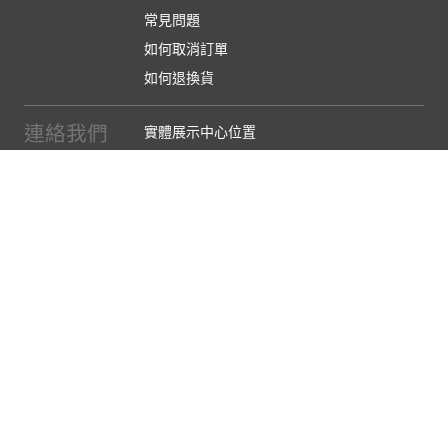
常見問題
如何取消訂單
如何退換貨
連絡我們
實體展示中心位置
實體購物服務條款
廠商提案
企業採購
訂閱486電子報
關於我們
關於486團購
媒體報導
486部落格
【營業人名稱:包昇股份有限公司】 【統一編號:53123157】