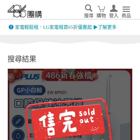
搜尋
購物
登入
商品
先看
家電輕鬆租．LG家電租賃65折優惠起 ▶了解更多
搜尋結果