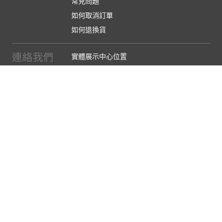
常見問題
如何取消訂單
如何退換貨
連絡我們
實體展示中心位置
實體購物服務條款
廠商提案
企業採購
訂閱486電子報
關於我們
關於486團購
媒體報導
486部落格
【營業人名稱:包昇股份有限公司】 【統一編號:53123157】