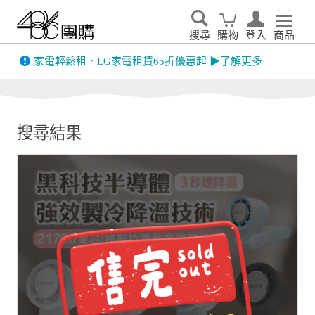
搜尋
購物
登入
商品
先看
家電輕鬆租．LG家電租賃65折優惠起 ▶了解更多
搜尋結果