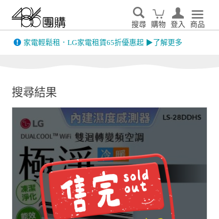
搜尋
購物
登入
商品
先看
家電輕鬆租．LG家電租賃65折優惠起 ▶了解更多
搜尋結果