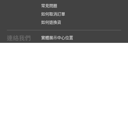
常見問題
如何取消訂單
如何退換貨
連絡我們
實體展示中心位置
實體購物服務條款
廠商提案
企業採購
訂閱486電子報
關於我們
關於486團購
媒體報導
486部落格
【營業人名稱:包昇股份有限公司】 【統一編號:53123157】