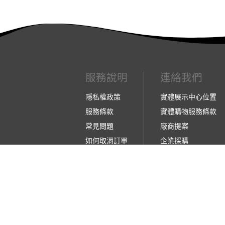
服務說明
連絡我們
隱私權政策
實體展示中心位置
服務條款
實體購物服務條款
常見問題
廠商提案
如何取消訂單
企業採購
如何退換貨
訂閱486電子報
【營業人名稱:包昇股份有限公司】 【統一編號:5
©2026 包昇股份有限公司 版權所有