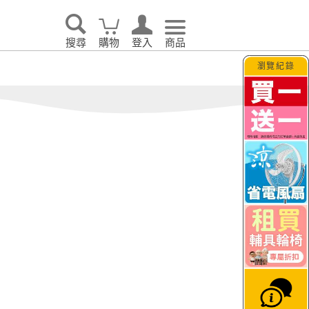
眠｜
o’rest 歐瑞思舒眠
TAGUT夢特
生活
搜尋
購物
登入
商品
瀏覽紀錄
告別耗電怪獸！LG 
大日
JETFI Wifi分享器
hi
｜eSIM卡
KINYO
i 伊崎
VER 照明
PhotoFast｜Timo