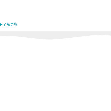
Mistral 美寧
中央牌
蓓舒
MON
嬌
 ▶了解更多
EL
韓國 Catchmop
日本 金鳥
日本 
KINCHO
Dainic
活館
Concern 康生健康
闔樂泰｜LEPAO
ikiik
館
樂寶｜GOLD
LIFE
Sunlus 三樂事｜
怪獸居家生活館
RONE
TANITA｜MUVA
燈具
r
meekee米騏創新
tokuyo｜
Panasonic｜
HEALTHPIT