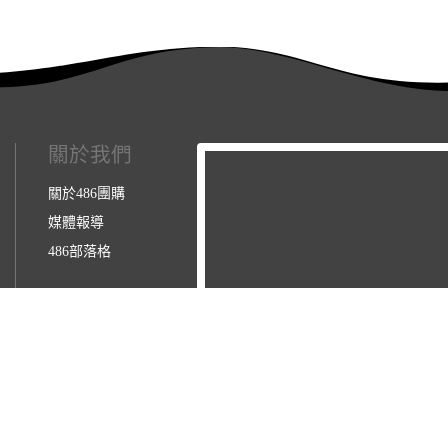
關於我們
關於486團購
媒體報導
486部落格
3123157】