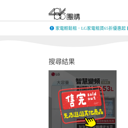
FIESTA｜嘉年華
only 美第
BIGGER DESIGN
家電輕鬆租．LG家電租賃65折優惠起
韓國 THE LO
英國 Gtech｜美國
康銀健康生
Bissell
搜尋結果
MUFU機車行車
PINOH 品諾
記錄器
全家安FamiClean
蒙恬PenPowe