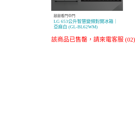
消耗品配件專區
敲敲看門中門
LG 653公升智慧變頻對開冰箱｜
亞麻白 (GL-BL62WM)
LG原廠全方位尊
LG空氣清淨
該商品已售罄，請來電客服 (02)27
榮保養服務
淨水器濾心
其他
商務通
數位會議設備
事務設備/耗