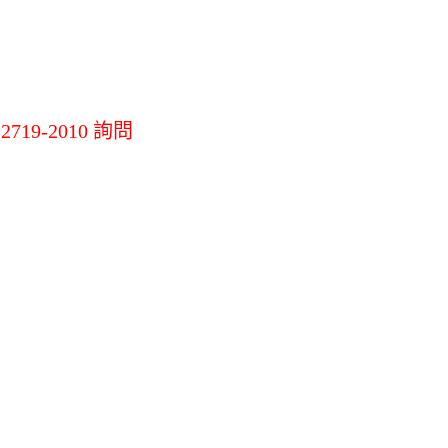
機
LG掃地機吸塵器
其他掃拖地機
其他
19-2010 詢問
材
環境調節家電
辦公生活/茶水
間