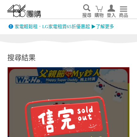
搜尋
購物
登入
商品
先看
家電輕鬆租．LG家電租賃65折優惠起 ▶了解更多
搜尋結果