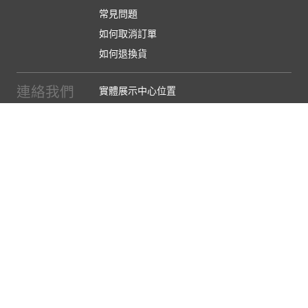
常見問題
如何取消訂單
如何退換貨
連絡我們
實體展示中心位置
實體購物服務條款
廠商提案
企業採購
訂閱486電子報
關於我們
關於486團購
媒體報導
486部落格
【營業人名稱:包昇股份有限公司】 【統一編號:53123157】