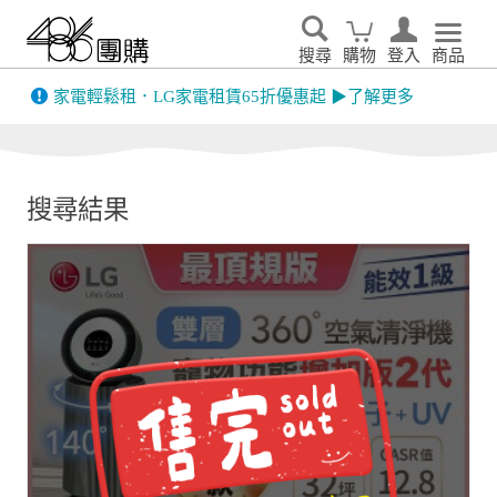
搜尋
購物
登入
商品
先看
家電輕鬆租．LG家電租賃65折優惠起 ▶了解更多
搜尋結果