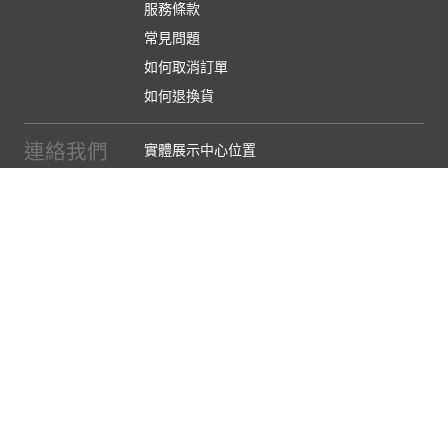
服務條款
常見問題
如何取消訂單
如何退換貨
連絡我們
實體展示中心位置
實體購物服務條款
廠商提案
企業採購
訂閱486電子報
關於我們
關於486團購
媒體報導
486部落格
【營業人名稱:包昇股份有限公司】 【統一編號:53123157】