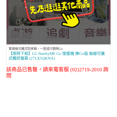
軍規級可攜式防摔箱，一提成行隨時Go
【限時下殺】LG StanbyME Go 閨蜜機 樂Go版 無線可攜
式觸控螢幕 (27LX5QKNA)
該商品已售罄，請來電客服 (02)2719-2010 詢
問