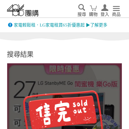
搜尋
購物
登入
商品
先看
家電輕鬆租．LG家電租賃65折優惠起 ▶了解更多
搜尋結果