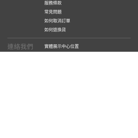
服務條款
常見問題
如何取消訂單
如何退換貨
連絡我們
實體展示中心位置
實體購物服務條款
廠商提案
企業採購
訂閱486電子報
關於我們
關於486團購
媒體報導
486部落格
【營業人名稱:包昇股份有限公司】 【統一編號:53123157】