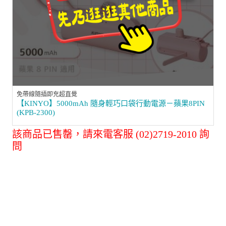
免帶線隨插即充超直覺
【KINYO】5000mAh 隨身輕巧口袋行動電源－蘋果8PIN
(KPB-2300)
該商品已售罄，請來電客服 (02)2719-2010 詢
問