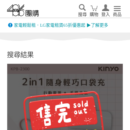
搜尋
購物
登入
商品
先看
家電輕鬆租．LG家電租賃65折優惠起 ▶了解更多
搜尋結果