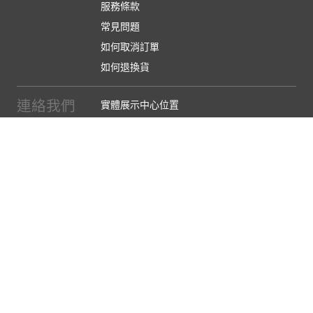
服務條款
常見問題
如何取消訂單
如何退換貨
連絡我們
實體展示中心位置
實體購物服務條款
廠商提案
企業採購
訂閱486電子報
關於我們
關於486團購
媒體報導
486部落格
【營業人名稱:包昇股份有限公司】 【統一編號:53123157】