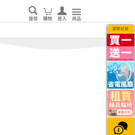
眠｜
o’rest 歐瑞思舒眠
TAGUT夢特
生活
搜尋
購物
登入
商品
瀏覽紀錄
告別耗電怪獸！LG 
大日
JETFI Wifi分享器
hi
｜eSIM卡
KINYO
i 伊崎
VER 照明
PhotoFast｜Timo