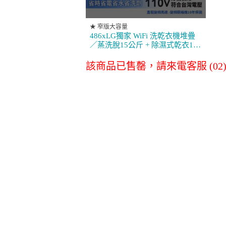
消耗品配件專區
★ 窄版大容量
486xLG獨家 WiFi 洗乾衣機堆疊
／蒸洗脫15公斤 + 除濕式乾衣10
公斤 WD-S15TBB+WR-100VB
LG原廠全方位尊
LG空氣清淨
該商品已售罄，請來電客服 (02)27
榮保養服務
淨水器濾心
其他
商務通
數位會議設備
事務設備/耗