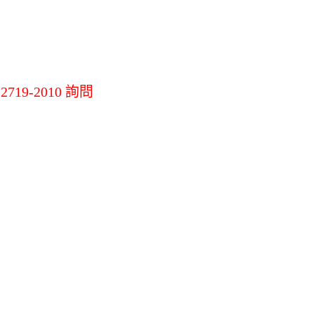
機
LG掃地機吸塵器
其他掃拖地機
其他
19-2010 詢問
材
環境調節家電
辦公生活/茶水
間