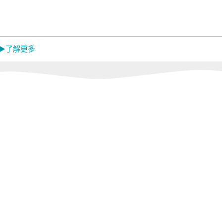
Mistral 美寧
中央牌
蓓舒
MON
嬌
 ▶了解更多
EL
韓國 Catchmop
日本 金鳥
日本 
KINCHO
Dainic
活館
Concern 康生健康
闔樂泰｜LEPAO
ikiik
館
樂寶｜GOLD
LIFE
Sunlus 三樂事｜
怪獸居家生活館
RONE
TANITA｜MUVA
燈具
r
meekee米騏創新
tokuyo｜
Panasonic｜
HEALTHPIT