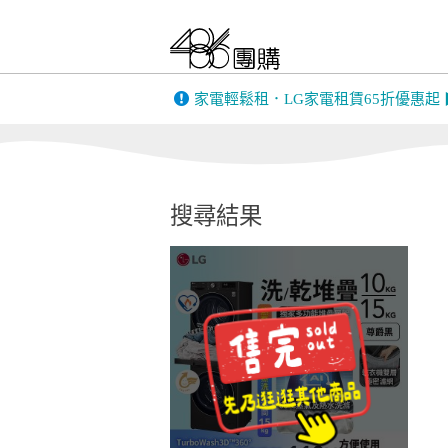
FIESTA｜嘉年華
only 美第
BIGGER DESIGN
家電輕鬆租．LG家電租賃65折優惠起
韓國 THE LO
英國 Gtech｜美國
康銀健康生
Bissell
搜尋結果
MUFU機車行車
PINOH 品諾
記錄器
全家安FamiClean
蒙恬PenPowe