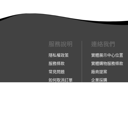
服務說明
連絡我們
隱私權政策
實體展示中心位置
服務條款
實體購物服務條款
常見問題
廠商提案
如何取消訂單
企業採購
如何退換貨
訂閱486電子報
【營業人名稱:包昇股份有限公司】 【統一編號:5
©2026 包昇股份有限公司 版權所有