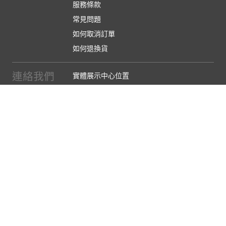
服務條款
常見問題
如何取消訂單
如何退換貨
連絡我們
實體展示中心位置
實體購物服務條款
廠商提案
企業採購
訂閱486電子報
關於我們
關於486團購
媒體報導
486部落格
【營業人名稱:包昇股份有限公司】 【統一編號:53123157】