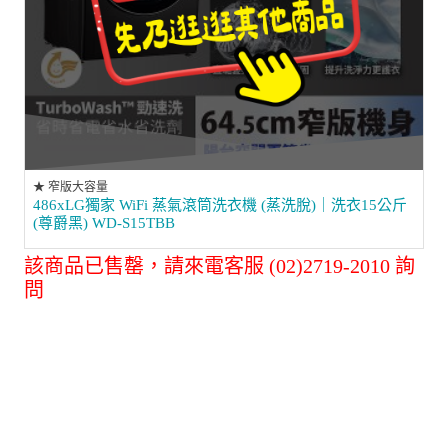
★ 窄版大容量
486xLG獨家 WiFi 蒸氣滾筒洗衣機 (蒸洗脫)｜洗衣15公斤
(尊爵黑) WD-S15TBB
該商品已售罄，請來電客服 (02)2719-2010 詢
問