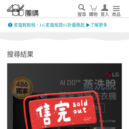
搜尋
購物
登入
商品
先看
家電輕鬆租．LG家電租賃65折優惠起 ▶了解更多
搜尋結果