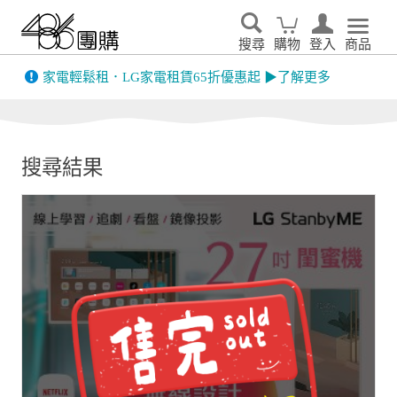
搜尋
購物
登入
商品
先看
家電輕鬆租．LG家電租賃65折優惠起 ▶了解更多
搜尋結果