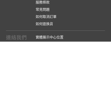
服務條款
常見問題
如何取消訂單
如何退換貨
連絡我們
實體展示中心位置
實體購物服務條款
廠商提案
企業採購
訂閱486電子報
關於我們
關於486團購
媒體報導
486部落格
【營業人名稱:包昇股份有限公司】 【統一編號:53123157】