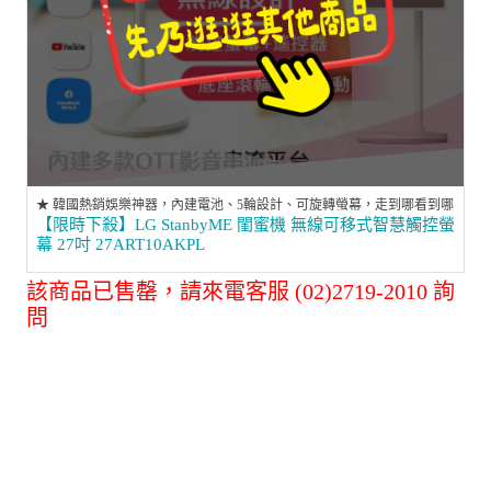
★ 韓國熱銷娛樂神器，內建電池、5輪設計、可旋轉螢幕，走到哪看到哪
【限時下殺】LG StanbyME 閨蜜機 無線可移式智慧觸控螢
幕 27吋 27ART10AKPL
該商品已售罄，請來電客服 (02)2719-2010 詢
問