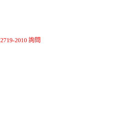
機
LG掃地機吸塵器
其他掃拖地機
其他
19-2010 詢問
材
環境調節家電
辦公生活/茶水
間