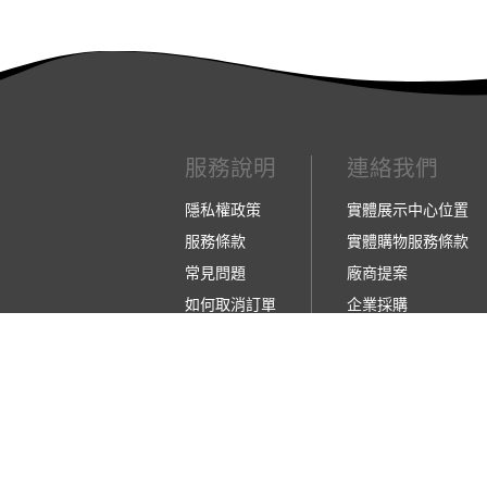
服務說明
連絡我們
隱私權政策
實體展示中心位置
服務條款
實體購物服務條款
常見問題
廠商提案
如何取消訂單
企業採購
如何退換貨
訂閱486電子報
【營業人名稱:包昇股份有限公司】 【統一編號:5
©2026 包昇股份有限公司 版權所有