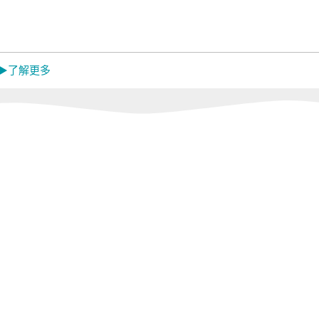
Mistral 美寧
中央牌
蓓舒
MON
嬌
 ▶了解更多
EL
韓國 Catchmop
日本 金鳥
日本 
KINCHO
Dainic
活館
Concern 康生健康
闔樂泰｜LEPAO
ikiik
館
樂寶｜GOLD
LIFE
Sunlus 三樂事｜
怪獸居家生活館
RONE
TANITA｜MUVA
燈具
r
meekee米騏創新
tokuyo｜
Panasonic｜
HEALTHPIT