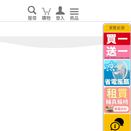
眠｜
o’rest 歐瑞思舒眠
TAGUT夢特
生活
搜尋
購物
登入
商品
瀏覽紀錄
告別耗電怪獸！LG 
大日
JETFI Wifi分享器
hi
｜eSIM卡
KINYO
i 伊崎
VER 照明
PhotoFast｜Timo