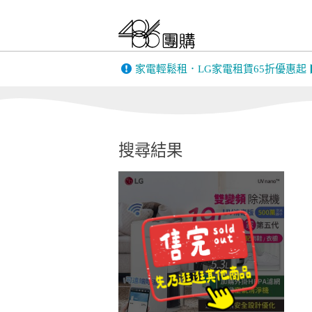
FIESTA｜嘉年華
only 美第
BIGGER DESIGN
家電輕鬆租．LG家電租賃65折優惠起
韓國 THE LO
英國 Gtech｜美國
康銀健康生
Bissell
搜尋結果
MUFU機車行車
PINOH 品諾
記錄器
全家安FamiClean
蒙恬PenPowe