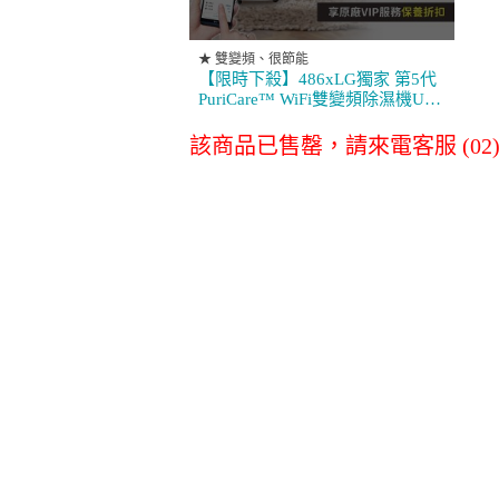
消耗品配件專區
★ 雙變頻、很節能
【限時下殺】486xLG獨家 第5代
PuriCare™ WiFi雙變頻除濕機UV
消毒版-玫瑰金/19公升
LG原廠全方位尊
LG空氣清淨
MD191QGE0
該商品已售罄，請來電客服 (02)27
榮保養服務
淨水器濾心
其他
商務通
數位會議設備
事務設備/耗