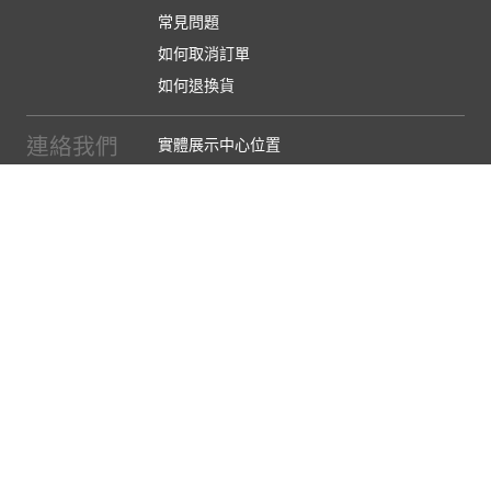
常見問題
如何取消訂單
如何退換貨
連絡我們
實體展示中心位置
實體購物服務條款
廠商提案
企業採購
訂閱486電子報
關於我們
關於486團購
媒體報導
486部落格
【營業人名稱:包昇股份有限公司】 【統一編號:53123157】