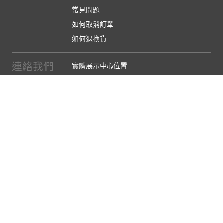
常見問題
如何取消訂單
如何退換貨
連絡我們
實體展示中心位置
實體購物服務條款
廠商提案
企業採購
訂閱486電子報
關於我們
關於486團購
媒體報導
486部落格
【營業人名稱:包昇股份有限公司】 【統一編號:53123157】