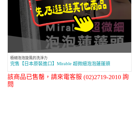
極細泡泡旋風的洗淨力
完售【日本原裝進口】Mirable 超微細泡泡蓮蓬頭
該商品已售罄，請來電客服 (02)2719-2010 詢
問