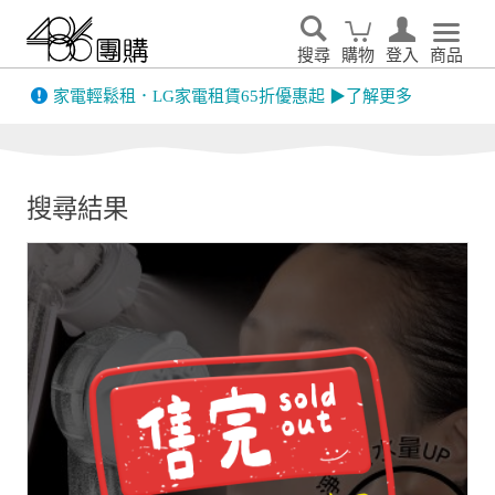
搜尋
購物
登入
商品
先看
家電輕鬆租．LG家電租賃65折優惠起 ▶了解更多
搜尋結果